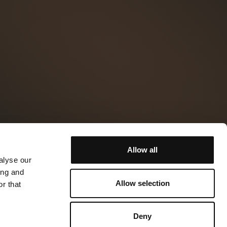
Allow all
alyse our
ing and
Allow selection
r that
Deny