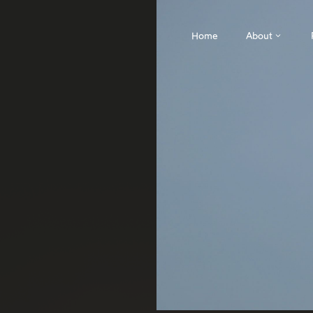
Home
About