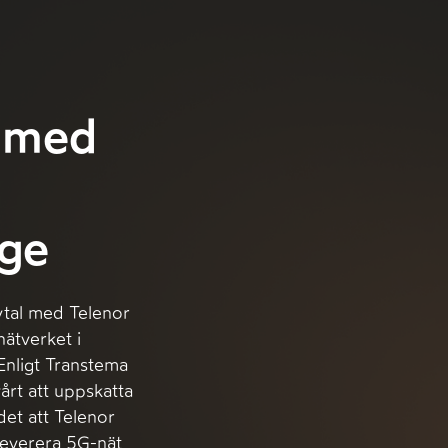
l med
ige
avtal med Telenor
ätverket i
Enligt Transtema
årt att uppskatta
et att Telenor
 leverera 5G-nät