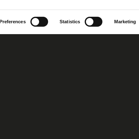
Preferences
Statistics
Marketing
oup
Our Story
Our Vision
MIRS™ Products
Investor Inf