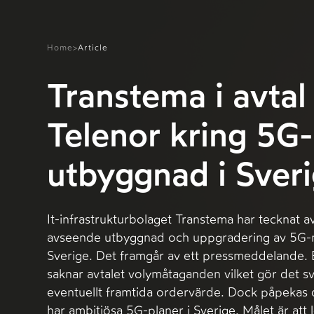
Home
>
Article
Transtema i avta
Telenor kring 5G-
utbyggnad i Sver
It-infrastrukturbolaget Transtema har tecknat 
avseende utbyggnad och uppgradering av 5G-n
Sverige. Det framgår av ett pressmeddelande. 
saknar avtalet volymåtaganden vilket gör det sv
eventuellt framtida ordervärde. Dock påpekas d
har ambitiösa 5G-planer i Sverige. Målet är att