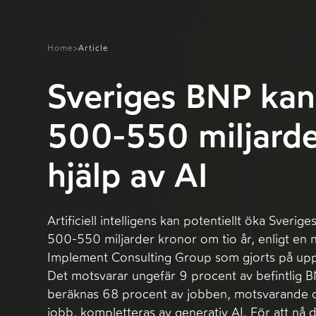
Home
>
Article
Sveriges BNP kan
500-550 miljard
hjälp av AI
Artificiell intelligens kan potentiellt öka Sverig
500-550 miljarder kronor om tio år, enligt en 
Implement Consulting Group som gjorts på up
Det motsvarar ungefär 9 procent av befintlig 
beräknas 68 procent av jobben, motsvarande ci
jobb, kompletteras av generativ AI. För att nå 