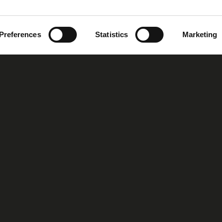
Preferences
Statistics
Marketing
oup
Our Story
Our Vision
MIRS™ Products
Investor Inf