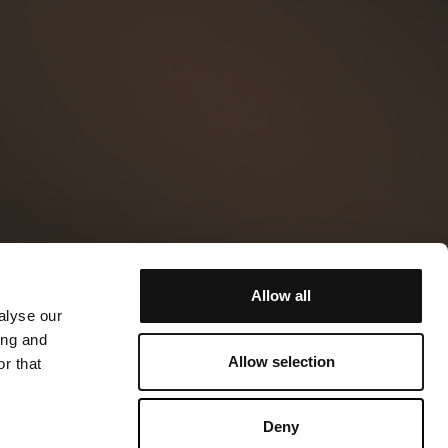
Allow all
alyse our
ing and
Allow selection
r that
Deny