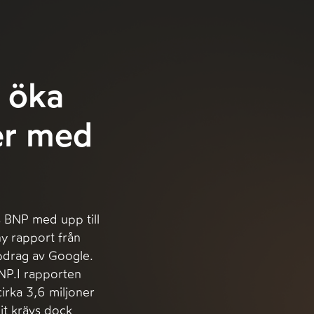
 öka
er med
es BNP med upp till
ny rapport från
pdrag av Google.
BNP.I rapporten
rka 3,6 miljoner
dit krävs dock