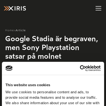
Home
>
Article
Google Stadia är begraven,
men Sony Playstation
satsar på molnet
"Molntjänsterna för spel tycks kämpa i viss motvind för
tillfället. Största kvittot på det är Googles nedläggning
av Stadia – en monumental flopp som i en del
avseendet ställt hela konceptet på ända. Sony har varit
This website uses cookies
mer abstrakta runt molnet, men har trots allt bakat in
We use cookies to personalise content and ads, to
sin tidigare PS Now-satsning i Playstation Plus. Och
provide social media features and to analyse our traffic.
mer kan det kanske bli. The Verge uppmärksammar att
We also share information about your use of our site with