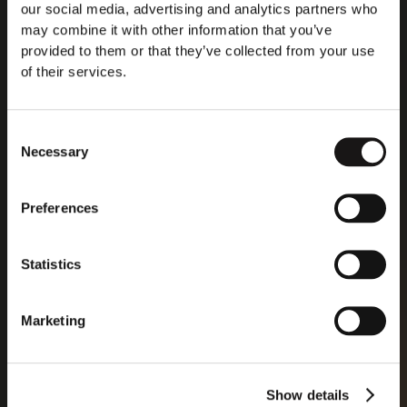
Sony för närvarande har 22 tjänster utlysta som alla på
our social media, advertising and analytics partners who
ett eller annat sätt omfattar tekniskt arbete med
may combine it with other information that you’ve
molnspelande."
provided to them or that they’ve collected from your use
of their services.
Read more at M3
Consent
Necessary
Selection
Preferences
Statistics
Marketing
Show details