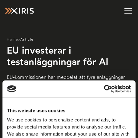
Home
>
Article
EU investerar i
testanläggningar för AI
EU-kommissionen har meddelat att fyra anläggningar
för tester och utvärdering av artificiell intelligens
kommer att byggas. Arbetet med anläggningarna ska
redan vara igång, och fokus för de olika anläggningarna
kommer att vara jordbruk, sjukvårdsdata, smart
This website uses cookies
tillverkning och smarta städer. Det rapporterar
Computer Sweden. Anläggningarna beräknas kosta
We use cookies to personalise content and ads, to
mellan 43 och 65 miljarder euro.
provide social media features and to analyse our traffic.
We also share information about your use of our site with