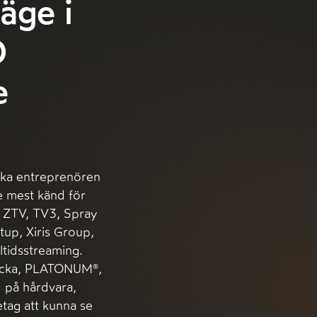
äge i
O
e
nska entreprenören
e mest känd för
m ZTV, TV3, Spray
tup, Xiris Group,
ltidsstreaming.
locka, PLATONUM®,
 på hårdvara,
etag att kunna se