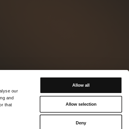
Allow all
alyse our
ing and
Allow selection
r that
Deny