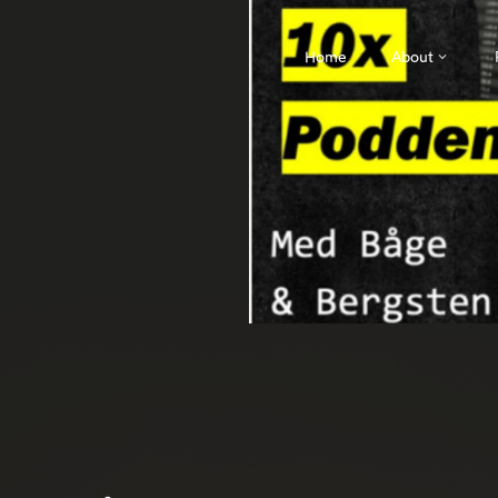
Home
About