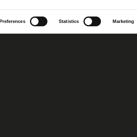
Preferences
Statistics
Marketing
oup
Our Story
Our Vision
MIRS™ Products
Investor Inf