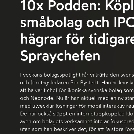
10x Podden: Köpl
småbolag och IP
hägrar för tidigar
Spraychefen
I veckans bolagsspotlight får vi träffa den sve
och företagsledaren Per Bystedt. Han är kansk
att ha varit chef för ikoniska svenska bolag so
och Neonode. Nu är han aktuell med en ny star
med utvecklar lösningar för mobil interaktiv rea
De har också släppt en internetuppkopplad k
även om bolagets verksamhet inte är fokuserad
utan som han beskriver det, för att få stora för