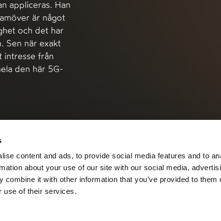
an appliceras. Han
framöver är något
ighet och det har
en. Sen när exakt
t intresse från
hela den här 5G-
s
ise content and ads, to provide social media features and to an
rmation about your use of our site with our social media, advertis
 combine it with other information that you’ve provided to them o
 use of their services.